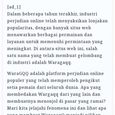
[ad_1]
Dalam beberapa tahun terakhir, industri
perjudian online telah menyaksikan lonjakan
popularitas, dengan banyak situs web
menawarkan berbagai permainan dan
layanan untuk memenuhi permintaan yang
meningkat. Di antara situs web ini, salah
satu nama yang telah membuat gelombang
di industri adalah Waragaqq.
WaraGQQ adalah platform perjudian online
populer yang telah memperoleh pengikut
setia pemain dari seluruh dunia. Apa yang
membedakan Wargaqq dari yang lain dan
membuatnya menonjol di pasar yang ramai?
Mari kita jelajahi fenomena ini dan lihat apa