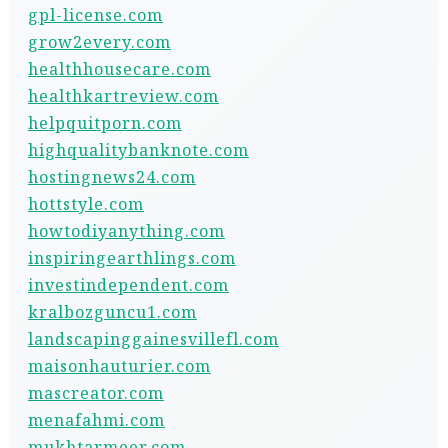
gpl-license.com
grow2every.com
healthhousecare.com
healthkartreview.com
helpquitporn.com
highqualitybanknote.com
hostingnews24.com
hottstyle.com
howtodiyanything.com
inspiringearthlings.com
investindependent.com
kralbozguncu1.com
landscapinggainesvillefl.com
maisonhauturier.com
mascreator.com
menafahmi.com
mukhtarmeer.com