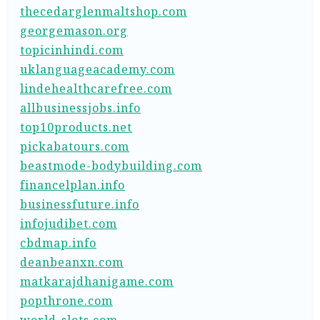
thecedarglenmaltshop.com
georgemason.org
topicinhindi.com
uklanguageacademy.com
lindehealthcarefree.com
allbusinessjobs.info
top10products.net
pickabatours.com
beastmode-bodybuilding.com
financelplan.info
businessfuture.info
infojudibet.com
cbdmap.info
deanbeanxn.com
matkarajdhanigame.com
popthrone.com