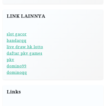
LINK LAINNYA
slot gacor
bandarqq
live draw hk lotto
daftar pkv games
pkv
domino99
dominoqq
Links