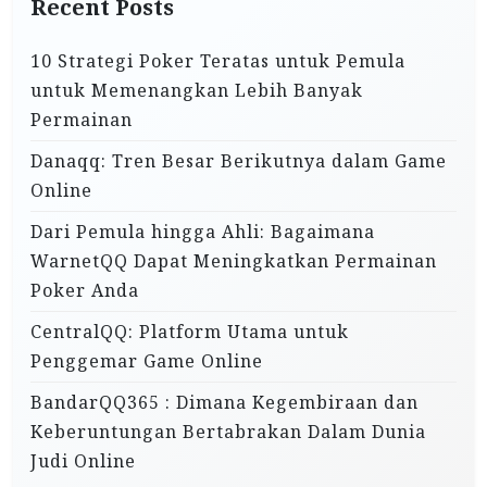
t
Recent Posts
i
10 Strategi Poker Teratas untuk Pemula
o
untuk Memenangkan Lebih Banyak
n
Permainan
Danaqq: Tren Besar Berikutnya dalam Game
Online
Dari Pemula hingga Ahli: Bagaimana
WarnetQQ Dapat Meningkatkan Permainan
Poker Anda
CentralQQ: Platform Utama untuk
Penggemar Game Online
BandarQQ365 : Dimana Kegembiraan dan
Keberuntungan Bertabrakan Dalam Dunia
Judi Online