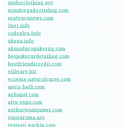
spiderclothing.net
wondergadgetsshop.com
seatgurunews.com
3net.info
codeplex.info
okena.info
akunidpropokerqq.com
bespokecardetailing.com
bestfriendscredit.com
elibrary.biz
eczema-naturalcures.com
astro-bath.com
aghapal.com
altu-expo.com
authorjennijames.com
viajearoma.net
tsutsuji-parkin.com