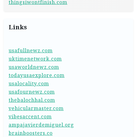
thingsiwontfinish.com
Links
usafullnewz.com
uktimenetwork.com
usaworldnewz.com
todayusaexplore.com
usalocality.com
usafournewz.com
thebalochhal.com
vehicularmaster.com
vibesaccent.com
ampajavierdemiguel.org
brainboosters.co