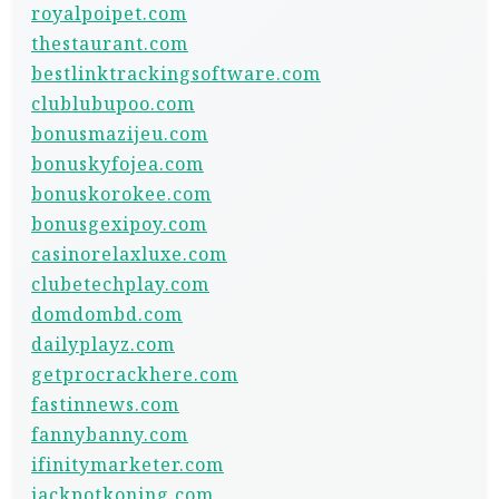
royalpoipet.com
thestaurant.com
bestlinktrackingsoftware.com
clublubupoo.com
bonusmazijeu.com
bonuskyfojea.com
bonuskorokee.com
bonusgexipoy.com
casinorelaxluxe.com
clubetechplay.com
domdombd.com
dailyplayz.com
getprocrackhere.com
fastinnews.com
fannybanny.com
ifinitymarketer.com
jackpotkoning.com