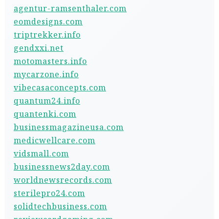
agentur-ramsenthaler.com
eomdesigns.com
triptrekker.info
gendxxi.net
motomasters.info
mycarzone.info
vibecasaconcepts.com
quantum24.info
quantenki.com
businessmagazineusa.com
medicwellcare.com
vidsmall.com
businessnews2day.com
worldnewsrecords.com
sterilepro24.com
solidtechbusiness.com