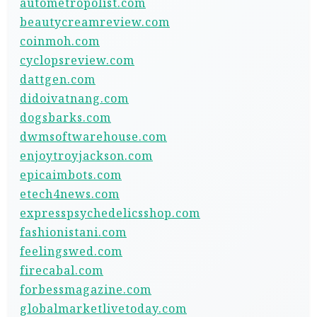
autometropolist.com
beautycreamreview.com
coinmoh.com
cyclopsreview.com
dattgen.com
didoivatnang.com
dogsbarks.com
dwmsoftwarehouse.com
enjoytroyjackson.com
epicaimbots.com
etech4news.com
expresspsychedelicsshop.com
fashionistani.com
feelingswed.com
firecabal.com
forbessmagazine.com
globalmarketlivetoday.com