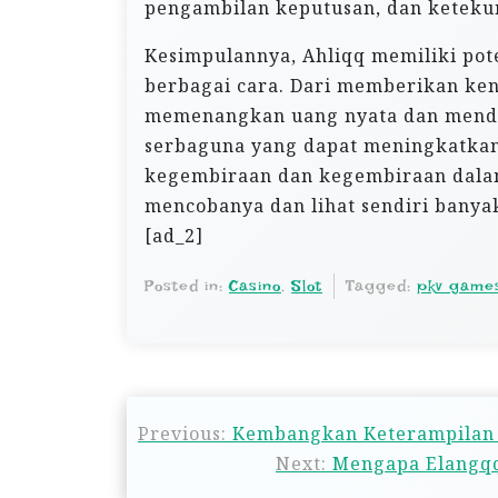
pengambilan keputusan, dan keteku
Kesimpulannya, Ahliqq memiliki po
berbagai cara. Dari memberikan k
memenangkan uang nyata dan mendoro
serbaguna yang dapat meningkatka
kegembiraan dan kegembiraan dalam 
mencobanya dan lihat sendiri banya
[ad_2]
Posted in:
Casino
,
Slot
Tagged:
pkv game
P
Previous:
Kembangkan Keterampilan 
o
Next:
Mengapa Elangqq
s