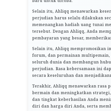
baru untuk dicoba.
Selain itu, Ahliqq menawarkan kes
perjudian harus selalu dilakukan s
memenangkan hadiah uang tunai me
tersebut. Dengan Ahliqq, Anda memp
pembayaran yang besar, memberikan 
Selain itu, Ahliqq mempromosikan int
forum, dan permainan multipemain,
seluruh dunia dan membangun hubu
perjudian. Rasa kebersamaan ini d
secara keseluruhan dan menjadikan
Terakhir, Ahliqq menawarkan rasa 
bermain dan meningkatkan strategi
dan tingkat keberhasilan Anda men
diri dan harga diri Anda, serta me