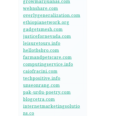
growmarijuanas.com
webnshare.com
overlygeneralization.com
ethiopianetwork.org
gadgetsmesh.com
justicefornevada.com
leisuretours.info
hellotbsbro.com
farmandpetscare.com
computingservice.info
caiofracini.com
techpositive.info
unseonrang.com
pak-urdu-poetry.com
blogcetra.com
internetmarketingsolutio
ns.co