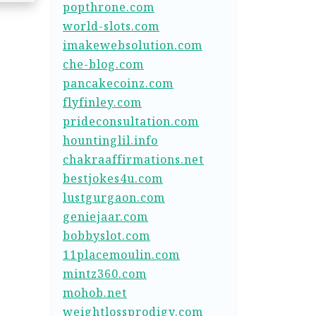
popthrone.com
world-slots.com
imakewebsolution.com
che-blog.com
pancakecoinz.com
flyfinley.com
prideconsultation.com
hountinglil.info
chakraaffirmations.net
bestjokes4u.com
lustgurgaon.com
geniejaar.com
bobbyslot.com
11placemoulin.com
mintz360.com
mohob.net
weightlossprodigy.com