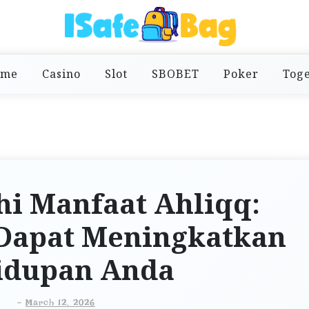
ome
Casino
Slot
SBOBET
Poker
Toge
hi Manfaat Ahliqq:
Dapat Meningkatkan
idupan Anda
-
March 12, 2026