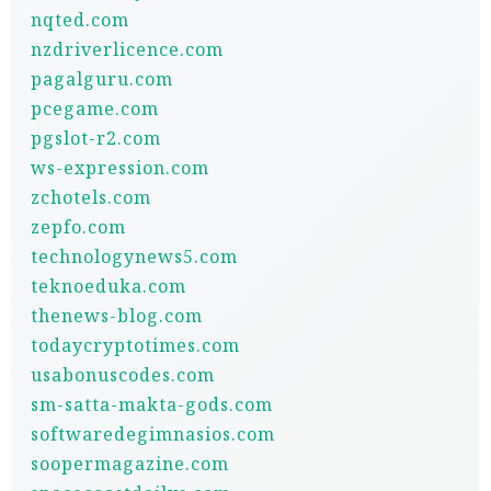
nqted.com
nzdriverlicence.com
pagalguru.com
pcegame.com
pgslot-r2.com
ws-expression.com
zchotels.com
zepfo.com
technologynews5.com
teknoeduka.com
thenews-blog.com
todaycryptotimes.com
usabonuscodes.com
sm-satta-makta-gods.com
softwaredegimnasios.com
soopermagazine.com