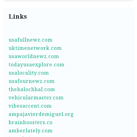
Links
usafullnewz.com
uktimenetwork.com
usaworldnewz.com
todayusaexplore.com
usalocality.com
usafournewz.com
thebalochhal.com
vehicularmaster.com
vibesaccent.com
ampajavierdemiguel.org
brainboosters.co
amberlately.com