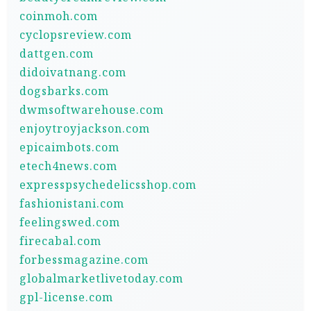
coinmoh.com
cyclopsreview.com
dattgen.com
didoivatnang.com
dogsbarks.com
dwmsoftwarehouse.com
enjoytroyjackson.com
epicaimbots.com
etech4news.com
expresspsychedelicsshop.com
fashionistani.com
feelingswed.com
firecabal.com
forbessmagazine.com
globalmarketlivetoday.com
gpl-license.com