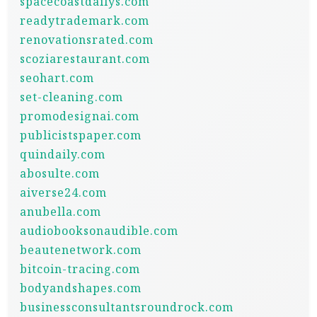
spacecoastdailys.com
readytrademark.com
renovationsrated.com
scoziarestaurant.com
seohart.com
set-cleaning.com
promodesignai.com
publicistspaper.com
quindaily.com
abosulte.com
aiverse24.com
anubella.com
audiobooksonaudible.com
beautenetwork.com
bitcoin-tracing.com
bodyandshapes.com
businessconsultantsroundrock.com