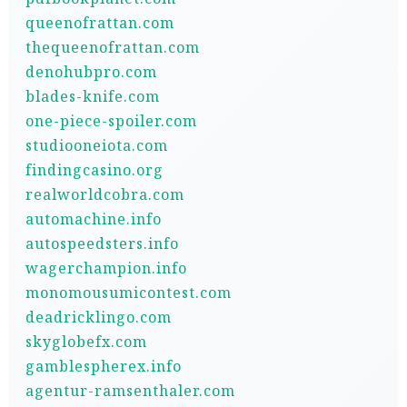
queenofrattan.com
thequeenofrattan.com
denohubpro.com
blades-knife.com
one-piece-spoiler.com
studiooneiota.com
findingcasino.org
realworldcobra.com
automachine.info
autospeedsters.info
wagerchampion.info
monomousumicontest.com
deadricklingo.com
skyglobefx.com
gamblespherex.info
agentur-ramsenthaler.com