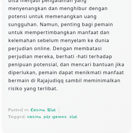
bisa menjadi pengalaman yang
menyenangkan dan menghibur dengan
potensi untuk memenangkan uang
sungguhan. Namun, penting bagi pemain
untuk mempertimbangkan manfaat dan
kelemahan sebelum menyelam ke dunia
perjudian online. Dengan membatasi
perjudian mereka, berhati -hati terhadap
penipuan potensial, dan mencari bantuan jika
diperlukan, pemain dapat menikmati manfaat
bermain di Rajajudiqq sambil meminimalkan
risiko yang terlibat.
Posted in:
Casino
,
Slot
Tagged:
casino
,
pkv games
,
slot