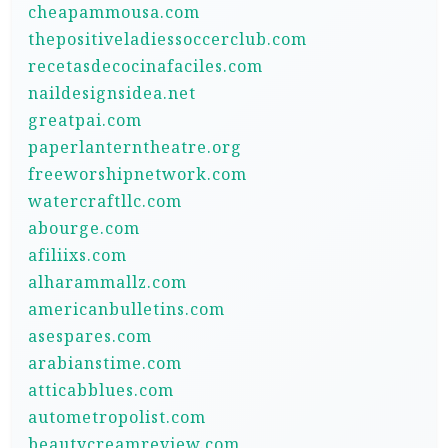
cheapammousa.com
thepositiveladiessoccerclub.com
recetasdecocinafaciles.com
naildesignsidea.net
greatpai.com
paperlanterntheatre.org
freeworshipnetwork.com
watercraftllc.com
abourge.com
afiliixs.com
alharammallz.com
americanbulletins.com
asespares.com
arabianstime.com
atticabblues.com
autometropolist.com
beautycreamreview.com