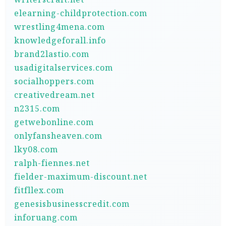
elearning-childprotection.com
wrestling4mena.com
knowledgeforall.info
brand2lastio.com
usadigitalservices.com
socialhoppers.com
creativedream.net
n2315.com
getwebonline.com
onlyfansheaven.com
lky08.com
ralph-fiennes.net
fielder-maximum-discount.net
fitfllex.com
genesisbusinesscredit.com
inforuang.com