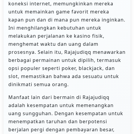
koneksi internet, memungkinkan mereka
untuk memainkan game favorit mereka
kapan pun dan di mana pun mereka inginkan.
Ini menghilangkan kebutuhan untuk
melakukan perjalanan ke kasino fisik,
menghemat waktu dan uang dalam
prosesnya. Selain itu, Rajajudiqq menawarkan
berbagai permainan untuk dipilih, termasuk
opsi populer seperti poker, blackjack, dan
slot, memastikan bahwa ada sesuatu untuk
dinikmati semua orang.
Manfaat lain dari bermain di Rajajudiqq
adalah kesempatan untuk memenangkan
uang sungguhan. Dengan kesempatan untuk
menempatkan taruhan dan berpotensi
berjalan pergi dengan pembayaran besar,