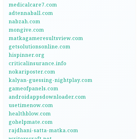
medicalcare7.com
adtennaball.com
nabzah.com
mongive.com
matkagameresultsview.com
getsolutionsonline.com
hispinner.org
criticalinsurance.info
nokariposter.com
kalyan-guessing-nightplay.com
gameofpanels.com
androidappsdownloader.com
usetimenow.com
healthblow.com
gohelpmate.com
rajdhani-satta-matka.com
writerscraft.net