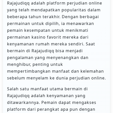
Rajajudiqq adalah platform perjudian online
yang telah mendapatkan popularitas dalam
beberapa tahun terakhir. Dengan berbagai
permainan untuk dipilih, ia menawarkan
pemain kesempatan untuk menikmati
permainan kasino favorit mereka dari
kenyamanan rumah mereka sendiri. Saat
bermain di Rajajudiqq bisa menjadi
pengalaman yang menyenangkan dan
menghibur, penting untuk
mempertimbangkan manfaat dan kelemahan
sebelum menyelam ke dunia perjudian online.
Salah satu manfaat utama bermain di
Rajajudiqq adalah kenyamanan yang
ditawarkannya. Pemain dapat mengakses
platform dari perangkat apa pun dengan