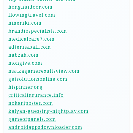
honghuidoor.com
flowingtravel.com
nineniki.com
brandiospecialists.com
medicalcare7.com
adtennaball.com
nabzah.com
mongive.com
matkagameresultsview.com
getsolutionsonline.com
hispinner.org
criticalinsurance.info
nokariposter.com
kalyan-guessing-nightplay.com
gameofpanels.com
androidappsdownloader.com