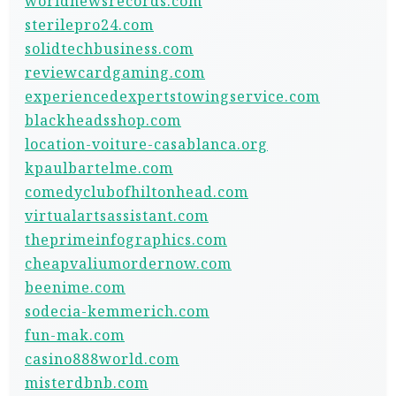
worldnewsrecords.com
sterilepro24.com
solidtechbusiness.com
reviewcardgaming.com
experiencedexpertstowingservice.com
blackheadsshop.com
location-voiture-casablanca.org
kpaulbartelme.com
comedyclubofhiltonhead.com
virtualartsassistant.com
theprimeinfographics.com
cheapvaliumordernow.com
beenime.com
sodecia-kemmerich.com
fun-mak.com
casino888world.com
misterdbnb.com