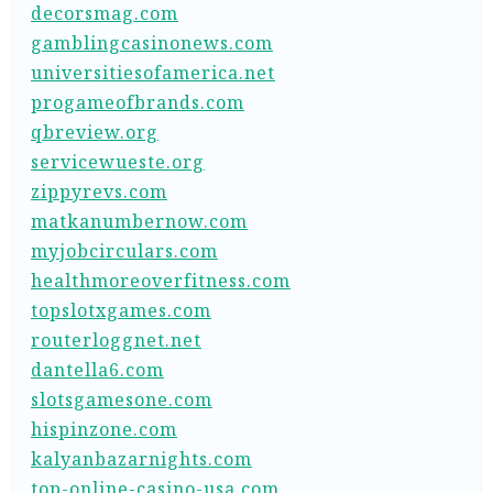
decorsmag.com
gamblingcasinonews.com
universitiesofamerica.net
progameofbrands.com
qbreview.org
servicewueste.org
zippyrevs.com
matkanumbernow.com
myjobcirculars.com
healthmoreoverfitness.com
topslotxgames.com
routerloggnet.net
dantella6.com
slotsgamesone.com
hispinzone.com
kalyanbazarnights.com
top-online-casino-usa.com