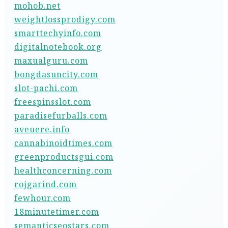
mohob.net
weightlossprodigy.com
smarttechyinfo.com
digitalnotebook.org
maxualguru.com
bongdasuncity.com
slot-pachi.com
freespinsslot.com
paradisefurballs.com
aveuere.info
cannabinoidtimes.com
greenproductsgui.com
healthconcerning.com
rojgarind.com
fewhour.com
18minutetimer.com
semanticseostars.com