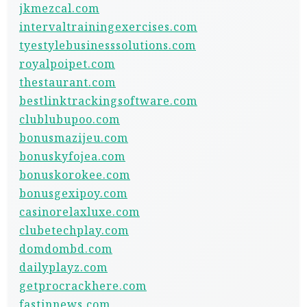
jkmezcal.com
intervaltrainingexercises.com
tyestylebusinesssolutions.com
royalpoipet.com
thestaurant.com
bestlinktrackingsoftware.com
clublubupoo.com
bonusmazijeu.com
bonuskyfojea.com
bonuskorokee.com
bonusgexipoy.com
casinorelaxluxe.com
clubetechplay.com
domdombd.com
dailyplayz.com
getprocrackhere.com
fastinnews.com