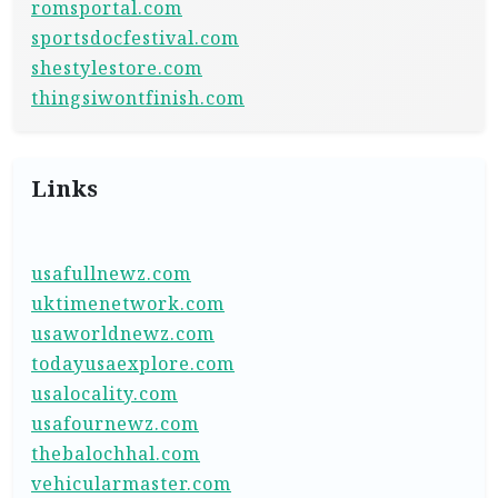
romsportal.com
sportsdocfestival.com
shestylestore.com
thingsiwontfinish.com
Links
usafullnewz.com
uktimenetwork.com
usaworldnewz.com
todayusaexplore.com
usalocality.com
usafournewz.com
thebalochhal.com
vehicularmaster.com