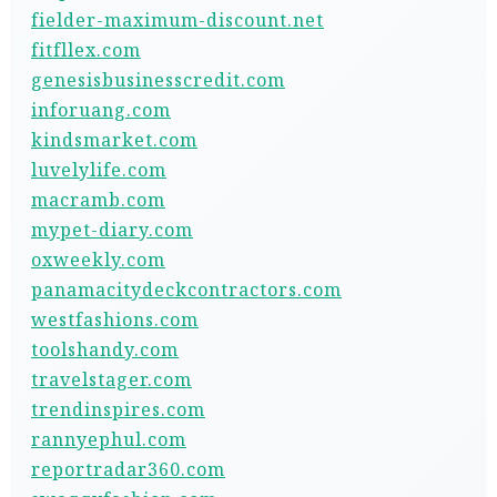
fielder-maximum-discount.net
fitfllex.com
genesisbusinesscredit.com
inforuang.com
kindsmarket.com
luvelylife.com
macramb.com
mypet-diary.com
oxweekly.com
panamacitydeckcontractors.com
westfashions.com
toolshandy.com
travelstager.com
trendinspires.com
rannyephul.com
reportradar360.com