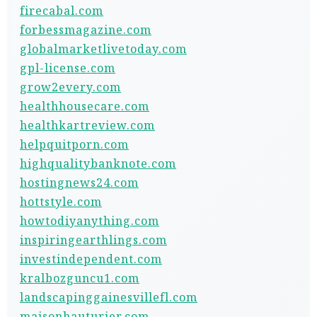
firecabal.com
forbessmagazine.com
globalmarketlivetoday.com
gpl-license.com
grow2every.com
healthhousecare.com
healthkartreview.com
helpquitporn.com
highqualitybanknote.com
hostingnews24.com
hottstyle.com
howtodiyanything.com
inspiringearthlings.com
investindependent.com
kralbozguncu1.com
landscapinggainesvillefl.com
maisonhauturier.com