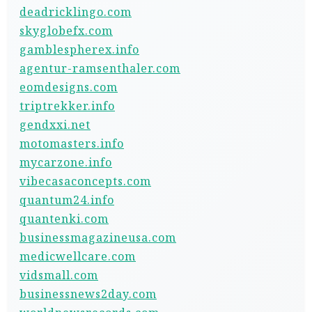
deadricklingo.com
skyglobefx.com
gamblespherex.info
agentur-ramsenthaler.com
eomdesigns.com
triptrekker.info
gendxxi.net
motomasters.info
mycarzone.info
vibecasaconcepts.com
quantum24.info
quantenki.com
businessmagazineusa.com
medicwellcare.com
vidsmall.com
businessnews2day.com