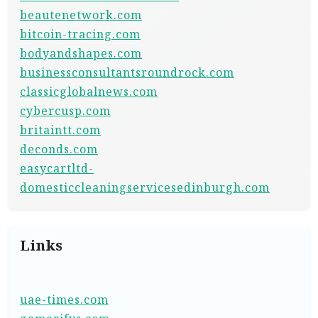
beautenetwork.com
bitcoin-tracing.com
bodyandshapes.com
businessconsultantsroundrock.com
classicglobalnews.com
cybercusp.com
britaintt.com
deconds.com
easycartltd-
domesticcleaningservicesedinburgh.com
Links
uae-times.com