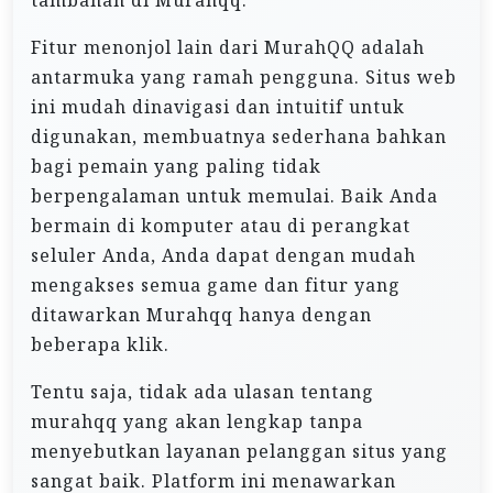
tambahan di Murahqq.
Fitur menonjol lain dari MurahQQ adalah
antarmuka yang ramah pengguna. Situs web
ini mudah dinavigasi dan intuitif untuk
digunakan, membuatnya sederhana bahkan
bagi pemain yang paling tidak
berpengalaman untuk memulai. Baik Anda
bermain di komputer atau di perangkat
seluler Anda, Anda dapat dengan mudah
mengakses semua game dan fitur yang
ditawarkan Murahqq hanya dengan
beberapa klik.
Tentu saja, tidak ada ulasan tentang
murahqq yang akan lengkap tanpa
menyebutkan layanan pelanggan situs yang
sangat baik. Platform ini menawarkan