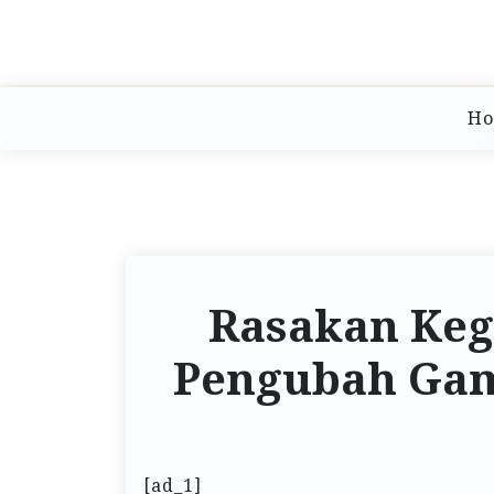
S
k
i
p
H
t
o
c
o
n
t
Rasakan Keg
e
n
Pengubah Gam
t
[ad_1]