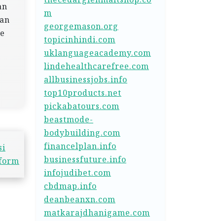
an
m
aan
georgemason.org
me
topicinhindi.com
uklanguageacademy.com
lindehealthcarefree.com
allbusinessjobs.info
top10products.net
pickabatours.com
beastmode-
bodybuilding.com
financelplan.info
si
businessfuture.info
tform
infojudibet.com
cbdmap.info
deanbeanxn.com
matkarajdhanigame.com