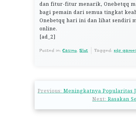
dan fitur-fitur menarik, Onebetqq
bagi pemain dari semua tingkat ke
Onebetqq hari ini dan lihat sendir
online.
[ad_2]
Posted in:
Casino
,
Slot
Tagged:
pkv game
P
Previous:
Meningkatnya Popularitas
o
Next:
Rasakan S
s
t
n