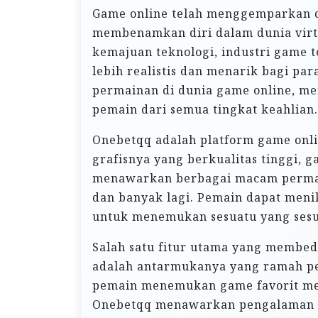
Game online telah menggemparkan 
membenamkan diri dalam dunia virtu
kemajuan teknologi, industri game
lebih realistis dan menarik bagi pa
permainan di dunia game online, 
pemain dari semua tingkat keahlian.
Onebetqq adalah platform game onli
grafisnya yang berkualitas tinggi, g
menawarkan berbagai macam permaina
dan banyak lagi. Pemain dapat meni
untuk menemukan sesuatu yang sesua
Salah satu fitur utama yang membed
adalah antarmukanya yang ramah p
pemain menemukan game favorit mer
Onebetqq menawarkan pengalaman 