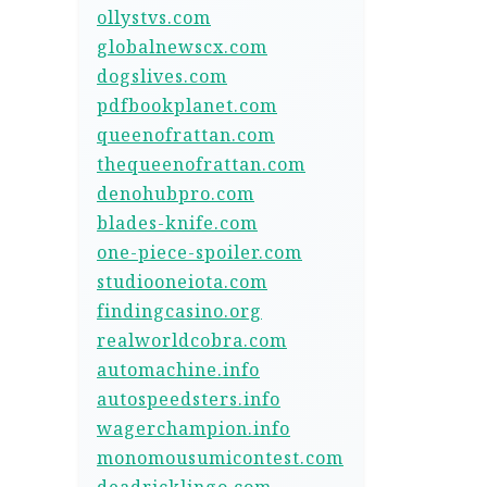
ollystvs.com
globalnewscx.com
dogslives.com
pdfbookplanet.com
queenofrattan.com
thequeenofrattan.com
denohubpro.com
blades-knife.com
one-piece-spoiler.com
studiooneiota.com
findingcasino.org
realworldcobra.com
automachine.info
autospeedsters.info
wagerchampion.info
monomousumicontest.com