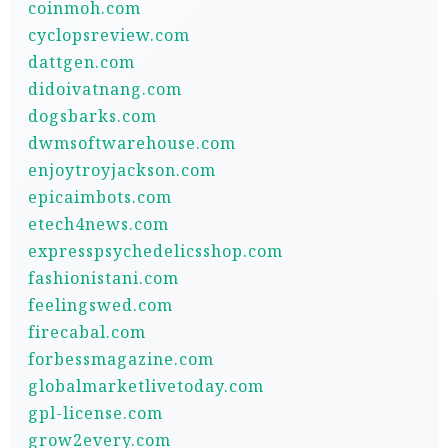
coinmoh.com
cyclopsreview.com
dattgen.com
didoivatnang.com
dogsbarks.com
dwmsoftwarehouse.com
enjoytroyjackson.com
epicaimbots.com
etech4news.com
expresspsychedelicsshop.com
fashionistani.com
feelingswed.com
firecabal.com
forbessmagazine.com
globalmarketlivetoday.com
gpl-license.com
grow2every.com