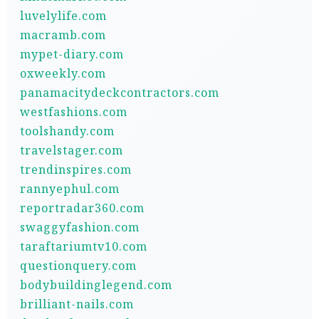
luvelylife.com
macramb.com
mypet-diary.com
oxweekly.com
panamacitydeckcontractors.com
westfashions.com
toolshandy.com
travelstager.com
trendinspires.com
rannyephul.com
reportradar360.com
swaggyfashion.com
taraftariumtv10.com
questionquery.com
bodybuildinglegend.com
brilliant-nails.com