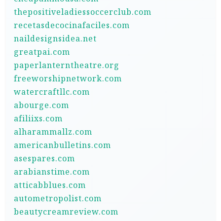
thepositiveladiessoccerclub.com
recetasdecocinafaciles.com
naildesignsidea.net
greatpai.com
paperlanterntheatre.org
freeworshipnetwork.com
watercraftllc.com
abourge.com
afiliixs.com
alharammallz.com
americanbulletins.com
asespares.com
arabianstime.com
atticabblues.com
autometropolist.com
beautycreamreview.com