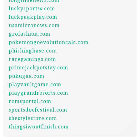
longtimenewz.com
luckysportss.com
luckpeakplay.com
usamicronews.com
grofashion.com
pokemongoevolutioncalc.com
phishingbase.com
racegamings.com
primejackpotstay.com
pokugaa.com
playvaultgame.com
playgrandresorts.com
romsportal.com
sportsdocfestival.com
shestylestore.com
thingsiwontfinish.com