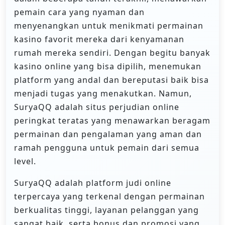
pemain cara yang nyaman dan
menyenangkan untuk menikmati permainan
kasino favorit mereka dari kenyamanan
rumah mereka sendiri. Dengan begitu banyak
kasino online yang bisa dipilih, menemukan
platform yang andal dan bereputasi baik bisa
menjadi tugas yang menakutkan. Namun,
SuryaQQ adalah situs perjudian online
peringkat teratas yang menawarkan beragam
permainan dan pengalaman yang aman dan
ramah pengguna untuk pemain dari semua
level.
SuryaQQ adalah platform judi online
terpercaya yang terkenal dengan permainan
berkualitas tinggi, layanan pelanggan yang
sangat baik, serta bonus dan promosi yang