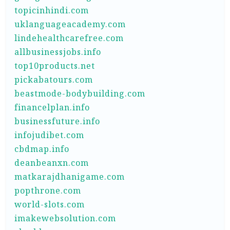
topicinhindi.com
uklanguageacademy.com
lindehealthcarefree.com
allbusinessjobs.info
top10products.net
pickabatours.com
beastmode-bodybuilding.com
financelplan.info
businessfuture.info
infojudibet.com
cbdmap.info
deanbeanxn.com
matkarajdhanigame.com
popthrone.com
world-slots.com
imakewebsolution.com