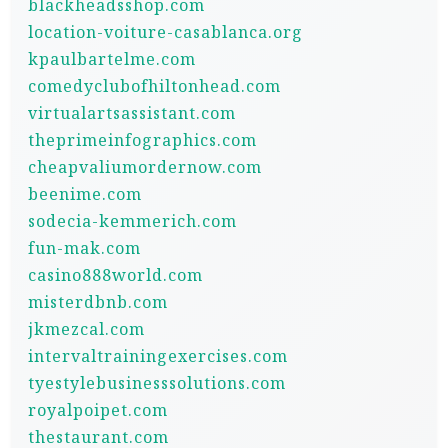
blackheadsshop.com
location-voiture-casablanca.org
kpaulbartelme.com
comedyclubofhiltonhead.com
virtualartsassistant.com
theprimeinfographics.com
cheapvaliumordernow.com
beenime.com
sodecia-kemmerich.com
fun-mak.com
casino888world.com
misterdbnb.com
jkmezcal.com
intervaltrainingexercises.com
tyestylebusinesssolutions.com
royalpoipet.com
thestaurant.com