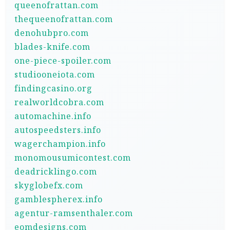
queenofrattan.com
thequeenofrattan.com
denohubpro.com
blades-knife.com
one-piece-spoiler.com
studiooneiota.com
findingcasino.org
realworldcobra.com
automachine.info
autospeedsters.info
wagerchampion.info
monomousumicontest.com
deadricklingo.com
skyglobefx.com
gamblespherex.info
agentur-ramsenthaler.com
eomdesigns.com