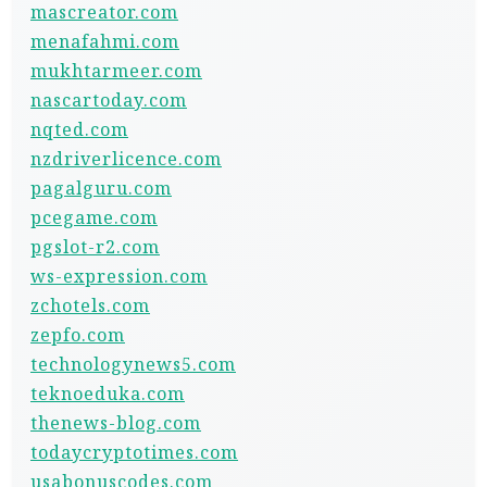
mascreator.com
menafahmi.com
mukhtarmeer.com
nascartoday.com
nqted.com
nzdriverlicence.com
pagalguru.com
pcegame.com
pgslot-r2.com
ws-expression.com
zchotels.com
zepfo.com
technologynews5.com
teknoeduka.com
thenews-blog.com
todaycryptotimes.com
usabonuscodes.com