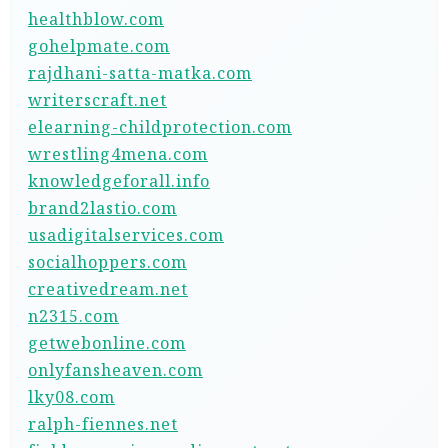
healthblow.com
gohelpmate.com
rajdhani-satta-matka.com
writerscraft.net
elearning-childprotection.com
wrestling4mena.com
knowledgeforall.info
brand2lastio.com
usadigitalservices.com
socialhoppers.com
creativedream.net
n2315.com
getwebonline.com
onlyfansheaven.com
lky08.com
ralph-fiennes.net