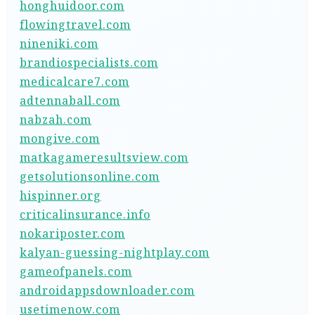
honghuidoor.com
flowingtravel.com
nineniki.com
brandiospecialists.com
medicalcare7.com
adtennaball.com
nabzah.com
mongive.com
matkagameresultsview.com
getsolutionsonline.com
hispinner.org
criticalinsurance.info
nokariposter.com
kalyan-guessing-nightplay.com
gameofpanels.com
androidappsdownloader.com
usetimenow.com