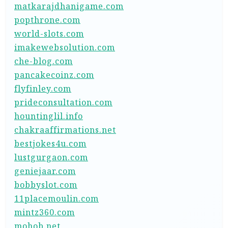
matkarajdhanigame.com
popthrone.com
world-slots.com
imakewebsolution.com
che-blog.com
pancakecoinz.com
flyfinley.com
prideconsultation.com
hountinglil.info
chakraaffirmations.net
bestjokes4u.com
lustgurgaon.com
geniejaar.com
bobbyslot.com
11placemoulin.com
mintz360.com
mohob.net