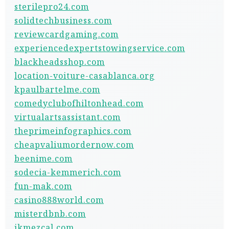
sterilepro24.com
solidtechbusiness.com
reviewcardgaming.com
experiencedexpertstowingservice.com
blackheadsshop.com
location-voiture-casablanca.org
kpaulbartelme.com
comedyclubofhiltonhead.com
virtualartsassistant.com
theprimeinfographics.com
cheapvaliumordernow.com
beenime.com
sodecia-kemmerich.com
fun-mak.com
casino888world.com
misterdbnb.com
jkmezcal.com