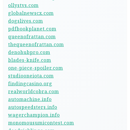
ollystvs.com
globalnewscx.com
dogslives.com
pdfbookplanet.com
queenofrattan.com
thequeenofrattan.com
denohubpro.com
blades-knife.com
one-piece-spoiler.com
studiooneiota.com
findingcasino.org
realworldcobra.com
automachine.info
autospeedsters.info
wagerchampion.info
monomousumicontest.com