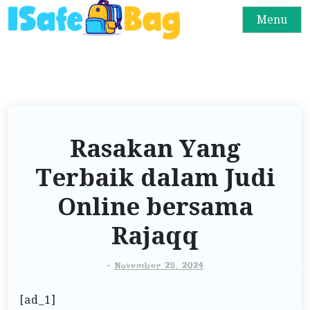
S
Menu
k
i
p
t
o
c
o
Rasakan Yang
n
Terbaik dalam Judi
t
e
Online bersama
n
Rajaqq
t
-
November 25, 2024
[ad_1]