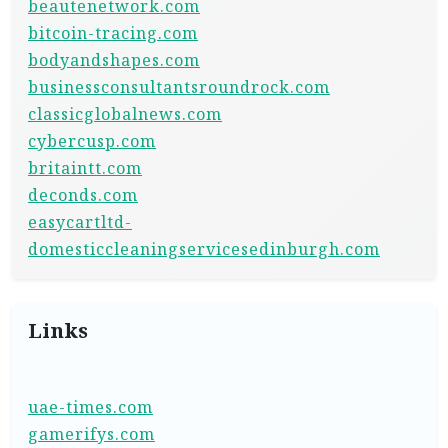
beautenetwork.com
bitcoin-tracing.com
bodyandshapes.com
businessconsultantsroundrock.com
classicglobalnews.com
cybercusp.com
britaintt.com
deconds.com
easycartltd-
domesticcleaningservicesedinburgh.com
Links
uae-times.com
gamerifys.com