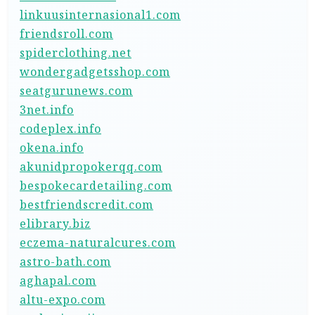
linkuusinternasional1.com
friendsroll.com
spiderclothing.net
wondergadgetsshop.com
seatgurunews.com
3net.info
codeplex.info
okena.info
akunidpropokerqq.com
bespokecardetailing.com
bestfriendscredit.com
elibrary.biz
eczema-naturalcures.com
astro-bath.com
aghapal.com
altu-expo.com