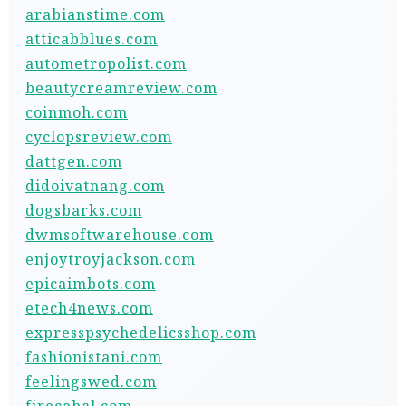
arabianstime.com
atticabblues.com
autometropolist.com
beautycreamreview.com
coinmoh.com
cyclopsreview.com
dattgen.com
didoivatnang.com
dogsbarks.com
dwmsoftwarehouse.com
enjoytroyjackson.com
epicaimbots.com
etech4news.com
expresspsychedelicsshop.com
fashionistani.com
feelingswed.com