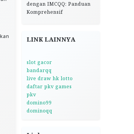
dengan IMCQQ: Panduan
Komprehensif
hkan
LINK LAINNYA
slot gacor
bandarqq
live draw hk lotto
daftar pkv games
pkv
domino99
dominoqq