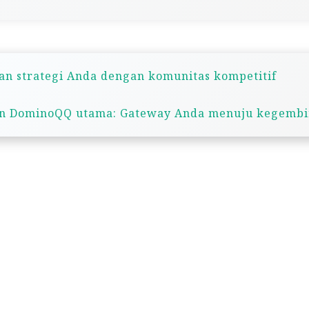
an strategi Anda dengan komunitas kompetitif
gin DominoQQ utama: Gateway Anda menuju kegemb