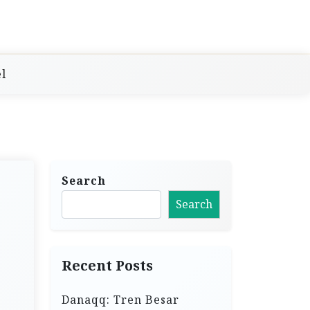
l
Search
Search
Recent Posts
Danaqq: Tren Besar